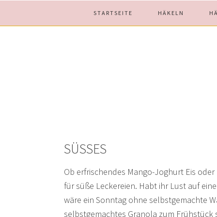
Skip
Skip
Skip
STARTSEITE
HÄKELN
H
to
to
to
main
primary
footer
content
sidebar
SÜSSES
Ob erfrischendes Mango-Joghurt Eis oder le
für süße Leckereien. Habt ihr Lust auf ei
wäre ein Sonntag ohne selbstgemachte Waf
selbstgemachtes Granola zum Frühstück 