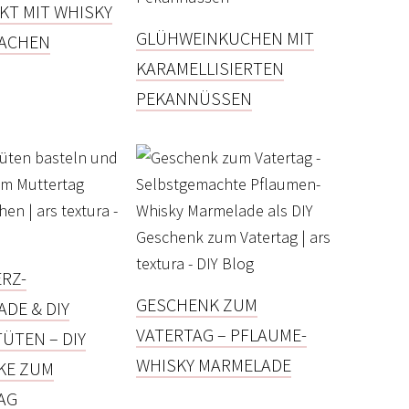
KT MIT WHISKY
GLÜHWEINKUCHEN MIT
MACHEN
KARAMELLISIERTEN
PEKANNÜSSEN
RZ-
GESCHENK ZUM
DE & DIY
VATERTAG – PFLAUME-
ÜTEN – DIY
WHISKY MARMELADE
KE ZUM
AG