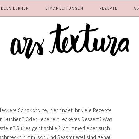
ÄKELN LERNEN
DIY ANLEITUNGEN
REZEPTE
A
ckere Schokotorte, hier findet ihr viele Rezepte
nen Kuchen? Oder lieber ein leckeres Dessert? Was
feln? Süßes geht schließlich immer! Aber auch
schmeckt himmlisch und Sesamriegel sind genau