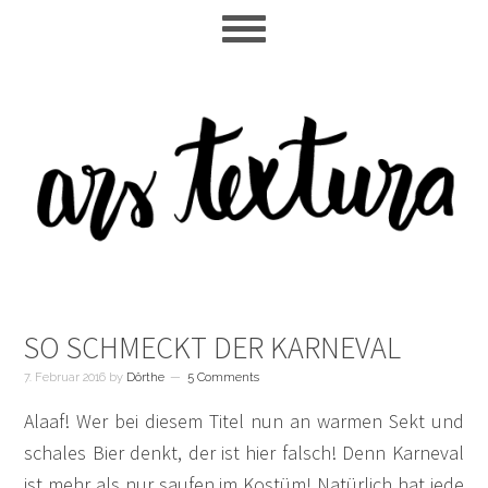
Skip
Skip
Skip
to
to
to
main
primary
footer
content
sidebar
SO SCHMECKT DER KARNEVAL
7. Februar 2016
by
Dörthe
5 Comments
Alaaf! Wer bei diesem Titel nun an warmen Sekt und
schales Bier denkt, der ist hier falsch! Denn Karneval
ist mehr als nur saufen im Kostüm! Natürlich hat jede