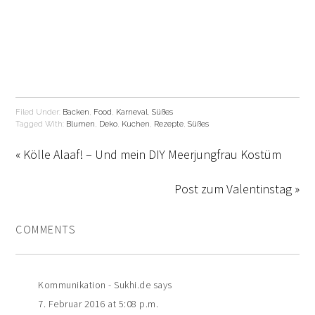
Filed Under:
Backen
,
Food
,
Karneval
,
Süßes
Tagged With:
Blumen
,
Deko
,
Kuchen
,
Rezepte
,
Süßes
« Kölle Alaaf! – Und mein DIY Meerjungfrau Kostüm
Post zum Valentinstag »
COMMENTS
Kommunikation - Sukhi.de
says
7. Februar 2016 at 5:08 p.m.