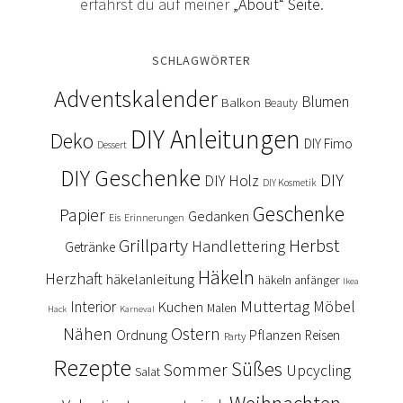
erfährst du auf meiner
„About“ Seite
.
SCHLAGWÖRTER
Adventskalender
Blumen
Balkon
Beauty
DIY Anleitungen
Deko
DIY Fimo
Dessert
DIY Geschenke
DIY
DIY Holz
DIY Kosmetik
Geschenke
Papier
Gedanken
Eis
Erinnerungen
Grillparty
Herbst
Handlettering
Getränke
Häkeln
Herzhaft
häkelanleitung
häkeln anfänger
Ikea
Muttertag
Interior
Kuchen
Möbel
Malen
Hack
Karneval
Nähen
Ostern
Ordnung
Pflanzen
Reisen
Party
Rezepte
Süßes
Sommer
Upcycling
Salat