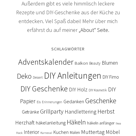
Außerdem gibt es viele himmlisch leckere
Rezepte und DIY-Geschenke aus der Küche zu
entdecken. Viel Spaß dabei! Mehr über mich
erfährst du auf meiner
„About“ Seite
.
SCHLAGWÖRTER
Adventskalender
Blumen
Balkon
Beauty
DIY Anleitungen
Deko
DIY Fimo
Dessert
DIY Geschenke
DIY
DIY Holz
DIY Kosmetik
Geschenke
Papier
Gedanken
Eis
Erinnerungen
Grillparty
Herbst
Handlettering
Getränke
Häkeln
Herzhaft
häkelanleitung
häkeln anfänger
Ikea
Muttertag
Interior
Kuchen
Möbel
Malen
Hack
Karneval