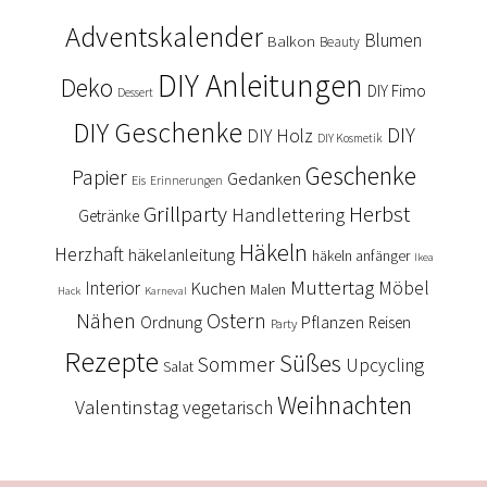
Adventskalender
Blumen
Balkon
Beauty
DIY Anleitungen
Deko
DIY Fimo
Dessert
DIY Geschenke
DIY
DIY Holz
DIY Kosmetik
Geschenke
Papier
Gedanken
Eis
Erinnerungen
Grillparty
Herbst
Handlettering
Getränke
Häkeln
Herzhaft
häkelanleitung
häkeln anfänger
Ikea
Muttertag
Interior
Kuchen
Möbel
Malen
Hack
Karneval
Nähen
Ostern
Ordnung
Pflanzen
Reisen
Party
Rezepte
Süßes
Sommer
Upcycling
Salat
Weihnachten
Valentinstag
vegetarisch