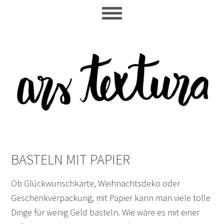
Skip
Skip
Skip
to
to
to
main
primary
footer
content
sidebar
BASTELN MIT PAPIER
Ob Glückwunschkarte, Weihnachtsdeko oder
Geschenkverpackung, mit Papier kann man viele tolle
Dinge für wenig Geld basteln. Wie wäre es mit einer