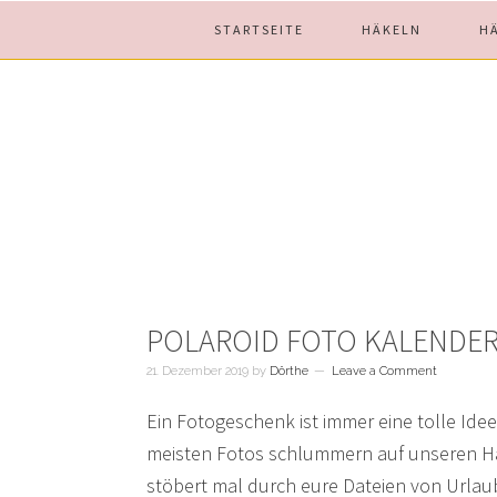
Skip
Skip
Skip
STARTSEITE
HÄKELN
H
to
to
to
main
primary
footer
content
sidebar
POLAROID FOTO KALENDER
21. Dezember 2019
by
Dörthe
Leave a Comment
Ein Fotogeschenk ist immer eine tolle Idee
meisten Fotos schlummern auf unseren Han
stöbert mal durch eure Dateien von Urlau