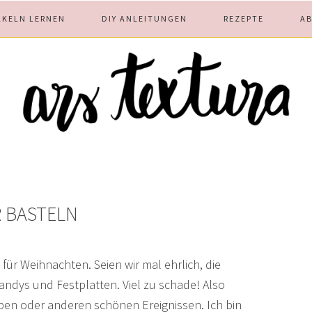
ÄKELN LERNEN
DIY ANLEITUNGEN
REZEPTE
A
 BASTELN
 für Weihnachten. Seien wir mal ehrlich, die
dys und Festplatten. Viel zu schade! Also
ben oder anderen schönen Ereignissen. Ich bin