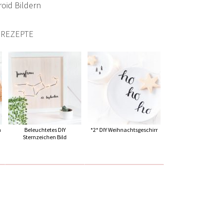
 REZEPTE
n
Beleuchtetes DIY
*2* DIY Weihnachtsgeschirr
Sternzeichen Bild