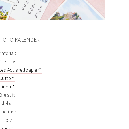
 FOTO KALENDER
aterial:
2 Fotos
stes Aquarellpapier*
Cutter*
Lineal*
Bleistift
Kleber
ineliner
Holz
Säge*