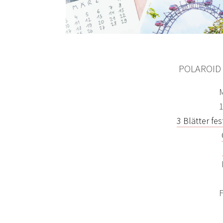
POLAROID
M
1
3 Blätter fe
F