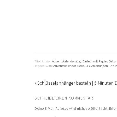
Filed Under:
Adventskalender 2019
,
Basteln mit Papier
,
Deko
,
Tagged With:
Adventskalender
,
Deko
,
DIY Anleitungen
,
DIY P
« Schlüsselanhänger basteln | 5 Minuten D
SCHREIBE EINEN KOMMENTAR
Deine E-Mail-Adresse wird nicht veröffentlicht.
Erfo