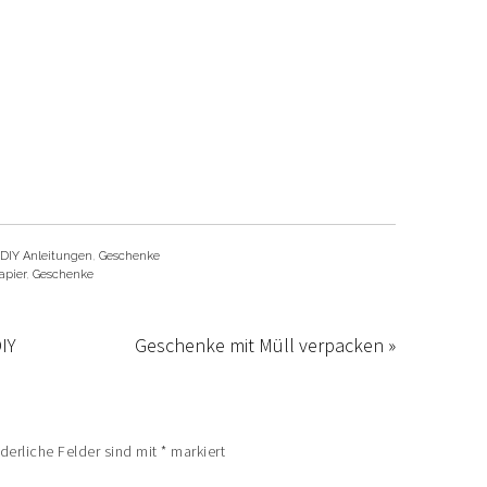
DIY Anleitungen
,
Geschenke
apier
,
Geschenke
IY
Geschenke mit Müll verpacken »
rderliche Felder sind mit
*
markiert