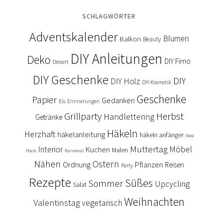
SCHLAGWÖRTER
Adventskalender
Blumen
Balkon
Beauty
DIY Anleitungen
Deko
DIY Fimo
Dessert
DIY Geschenke
DIY
DIY Holz
DIY Kosmetik
Geschenke
Papier
Gedanken
Eis
Erinnerungen
Grillparty
Herbst
Handlettering
Getränke
Häkeln
Herzhaft
häkelanleitung
häkeln anfänger
Ikea
Muttertag
Interior
Kuchen
Möbel
Malen
Hack
Karneval
Nähen
Ostern
Ordnung
Pflanzen
Reisen
Party
Rezepte
Süßes
Sommer
Upcycling
Salat
Weihnachten
Valentinstag
vegetarisch