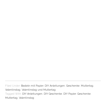
Filed Under:
Basteln mit Papier
,
DIY Anleitungen
,
Geschenke
,
Muttertag
,
Valentinstag
,
Valentinstag und Muttertag
Tagged With:
DIY Anleitungen
,
DIY Geschenke
,
DIY Papier
,
Geschenke
,
Muttertag
,
Valentinstag