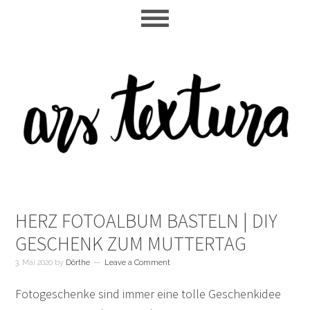
Skip
Skip
Skip
to
to
to
main
primary
footer
content
sidebar
HERZ FOTOALBUM BASTELN | DIY
GESCHENK ZUM MUTTERTAG
3. Mai 2020
by
Dörthe
Leave a Comment
Fotogeschenke sind immer eine tolle Geschenkidee