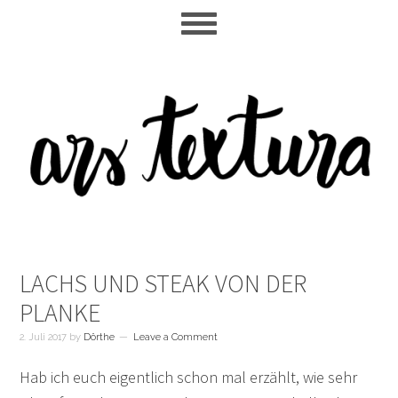
Skip
Skip
Skip
to
to
to
main
primary
footer
content
sidebar
LACHS UND STEAK VON DER
PLANKE
2. Juli 2017
by
Dörthe
Leave a Comment
Hab ich euch eigentlich schon mal erzählt, wie sehr