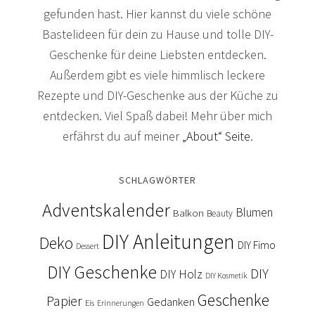
gefunden hast. Hier kannst du viele schöne
Bastelideen für dein zu Hause und tolle DIY-
Geschenke für deine Liebsten entdecken.
Außerdem gibt es viele himmlisch leckere
Rezepte und DIY-Geschenke aus der Küche zu
entdecken. Viel Spaß dabei! Mehr über mich
erfährst du auf meiner
„About“ Seite
.
SCHLAGWÖRTER
Adventskalender
Blumen
Balkon
Beauty
DIY Anleitungen
Deko
DIY Fimo
Dessert
DIY Geschenke
DIY
DIY Holz
DIY Kosmetik
Geschenke
Papier
Gedanken
Eis
Erinnerungen