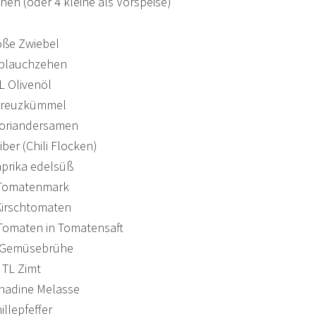
nen (oder 4 kleine als Vorspeise)
oße Zwiebel
blauchzehen
L Olivenöl
Kreuzkümmel
Koriandersamen
iber (Chili Flocken)
prika edelsüß
 Tomatenmark
Kirschtomaten
 Tomaten in Tomatensaft
 Gemüsebrühe
 TL Zimt
nadine Melasse
illepfeffer