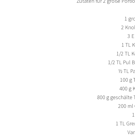
Zutaten für 2 große Portio
1 gr
2 Kno
3 E
1 TL 
1/2 TL 
1/2 TL Pul B
½ TL Pa
100 g
400 g 
800 g geschälte
200 ml
1
1 TL Gre
Van