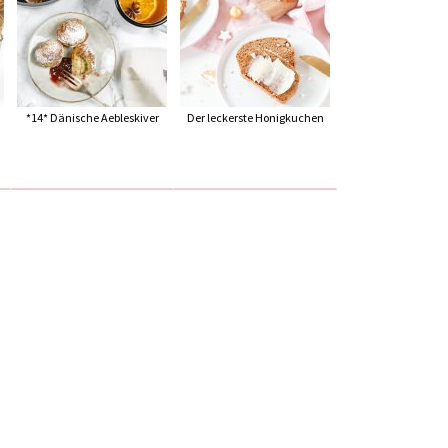
*14* Dänische Aebleskiver
Der leckerste Honigkuchen