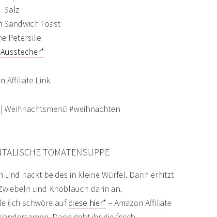
Salz
n Sandwich Toast
he Petersilie
 Ausstecher*
 Affiliate Link
NTALISCHE TOMATENSUPPE
 und hackt beides in kleine Würfel. Dann erhitzt
t Zwiebeln und Knoblauch darin an.
e (ich schwöre auf
diese hier*
– Amazon Affiliate
iandersamen. Dann gebt ihr die frisch