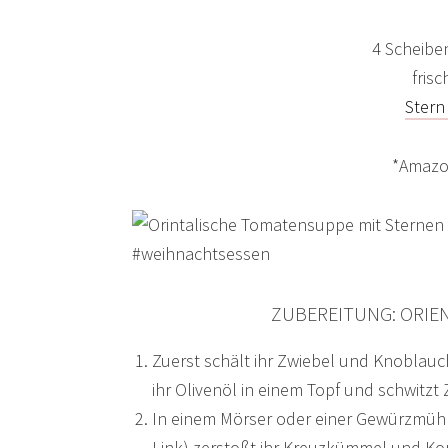
4 Scheibe
frisc
Stern
*Amazon
ZUBEREITUNG: ORIE
Zuerst schält ihr Zwiebel und Knoblauch
ihr Olivenöl in einem Topf und schwitz
In einem Mörser oder einer Gewürzmühl
Link) zerstoßt ihr Kreuzkümmel und Kor