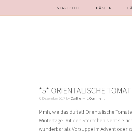
Skip
Skip
Skip
STARTSEITE
HÄKELN
H
to
to
to
main
primary
footer
content
sidebar
*5* ORIENTALISCHE TOMA
5. Dezember 2017
by
Dörthe
1 Comment
Mmh, wie das duftet! Orientalische Tomate
Wintertage. Mit den Sternchen sieht sie ri
wunderbar als Vorsuppe im Advent oder 