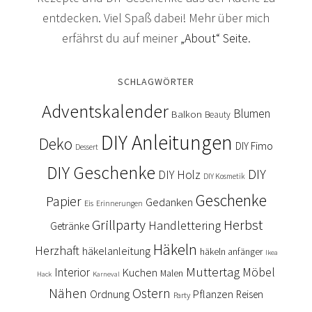
entdecken. Viel Spaß dabei! Mehr über mich
erfährst du auf meiner
„About“ Seite
.
SCHLAGWÖRTER
Adventskalender
Blumen
Balkon
Beauty
DIY Anleitungen
Deko
DIY Fimo
Dessert
DIY Geschenke
DIY
DIY Holz
DIY Kosmetik
Geschenke
Papier
Gedanken
Eis
Erinnerungen
Grillparty
Herbst
Handlettering
Getränke
Häkeln
Herzhaft
häkelanleitung
häkeln anfänger
Ikea
Muttertag
Interior
Kuchen
Möbel
Malen
Hack
Karneval
Nähen
Ostern
Ordnung
Pflanzen
Reisen
Party