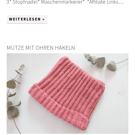
3* Stopfnadel* Maschenmarkierer* *Affiliate Links…
WEITERLESEN »
MÜTZE MIT OHREN HÄKELN