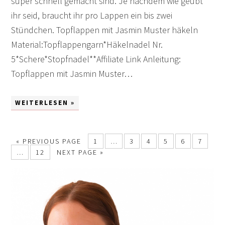
super schnell gemacht sind. Je nachdem wie geübt
ihr seid, braucht ihr pro Lappen ein bis zwei
Stündchen. Topflappen mit Jasmin Muster häkeln
Material:Topflappengarn*Häkelnadel Nr.
5*Schere*Stopfnadel**Affiliate Link Anleitung:
Topflappen mit Jasmin Muster…
WEITERLESEN »
«
PREVIOUS PAGE
1
…
3
4
5
6
7
…
12
NEXT PAGE »