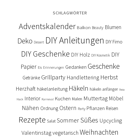
SCHLAGWÖRTER
Adventskalender
Blumen
Balkon
Beauty
DIY Anleitungen
Deko
DIY Fimo
Dessert
DIY Geschenke
DIY
DIY Holz
DIY Kosmetik
Geschenke
Papier
Gedanken
Eis
Erinnerungen
Grillparty
Herbst
Handlettering
Getränke
Häkeln
Herzhaft
häkelanleitung
häkeln anfänger
Ikea
Muttertag
Interior
Kuchen
Möbel
Malen
Hack
Karneval
Nähen
Ostern
Ordnung
Pflanzen
Reisen
Party
Rezepte
Süßes
Sommer
Upcycling
Salat
Weihnachten
Valentinstag
vegetarisch