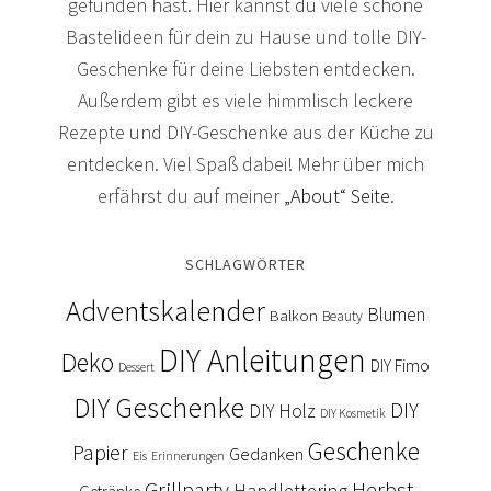
gefunden hast. Hier kannst du viele schöne
Bastelideen für dein zu Hause und tolle DIY-
Geschenke für deine Liebsten entdecken.
Außerdem gibt es viele himmlisch leckere
Rezepte und DIY-Geschenke aus der Küche zu
entdecken. Viel Spaß dabei! Mehr über mich
erfährst du auf meiner
„About“ Seite
.
SCHLAGWÖRTER
Adventskalender
Blumen
Balkon
Beauty
DIY Anleitungen
Deko
DIY Fimo
Dessert
DIY Geschenke
DIY
DIY Holz
DIY Kosmetik
Geschenke
Papier
Gedanken
Eis
Erinnerungen
Grillparty
Herbst
Handlettering