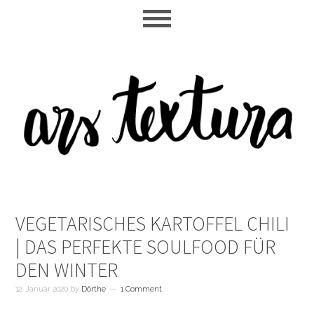
Skip
Skip
Skip
to
to
to
main
primary
footer
content
sidebar
VEGETARISCHES KARTOFFEL CHILI
| DAS PERFEKTE SOULFOOD FÜR
DEN WINTER
12. Januar 2020
by
Dörthe
1 Comment