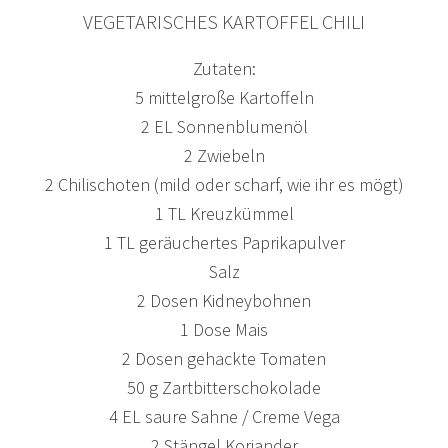
VEGETARISCHES KARTOFFEL CHILI
Zutaten:
5 mittelgroße Kartoffeln
2 EL Sonnenblumenöl
2 Zwiebeln
2 Chilischoten (mild oder scharf, wie ihr es mögt)
1 TL Kreuzkümmel
1 TL geräuchertes Paprikapulver
Salz
2 Dosen Kidneybohnen
1 Dose Mais
2 Dosen gehackte Tomaten
50 g Zartbitterschokolade
4 EL saure Sahne / Creme Vega
2 Stängel Koriander