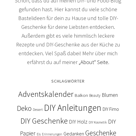
Schön, dass du auf meinen DIY- und Food-Blog
gefunden hast. Hier kannst du viele schöne
Bastelideen für dein zu Hause und tolle DIY-
Geschenke für deine Liebsten entdecken.
Außerdem gibt es viele himmlisch leckere
Rezepte und DIY-Geschenke aus der Küche zu
entdecken. Viel Spaß dabei! Mehr über mich
erfährst du auf meiner
„About“ Seite
.
SCHLAGWÖRTER
Adventskalender
Blumen
Balkon
Beauty
DIY Anleitungen
Deko
DIY Fimo
Dessert
DIY Geschenke
DIY
DIY Holz
DIY Kosmetik
Geschenke
Papier
Gedanken
Eis
Erinnerungen