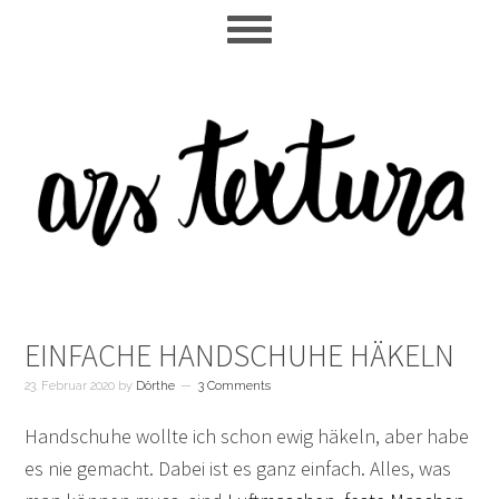
Skip
Skip
Skip
to
to
to
main
primary
footer
content
sidebar
EINFACHE HANDSCHUHE HÄKELN
23. Februar 2020
by
Dörthe
3 Comments
Handschuhe wollte ich schon ewig häkeln, aber habe
es nie gemacht. Dabei ist es ganz einfach. Alles, was