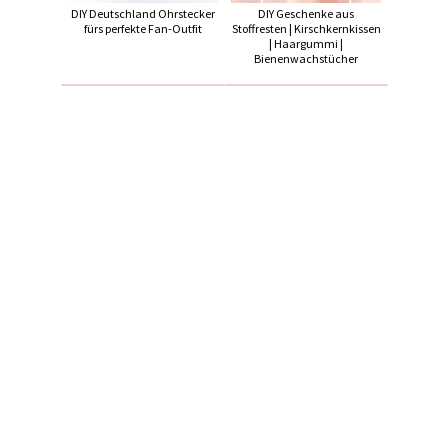
DIY Deutschland Ohrstecker
DIY Geschenke aus
fürs perfekte Fan-Outfit
Stoffresten | Kirschkernkissen
| Haargummi |
Bienenwachstücher