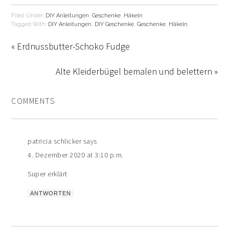
Filed Under:
DIY Anleitungen
,
Geschenke
,
Häkeln
Tagged With:
DIY Anleitungen
,
DIY Geschenke
,
Geschenke
,
Häkeln
« Erdnussbutter-Schoko Fudge
Alte Kleiderbügel bemalen und belettern »
COMMENTS
patricia schlicker
says
4. Dezember 2020 at 3:10 p.m.
Super erklärt
ANTWORTEN