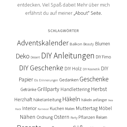
entdecken. Viel Spaß dabei! Mehr über mich
erfährst du auf meiner
„About“ Seite
.
SCHLAGWÖRTER
Adventskalender
Blumen
Balkon
Beauty
DIY Anleitungen
Deko
DIY Fimo
Dessert
DIY Geschenke
DIY
DIY Holz
DIY Kosmetik
Geschenke
Papier
Gedanken
Eis
Erinnerungen
Grillparty
Herbst
Handlettering
Getränke
Häkeln
Herzhaft
häkelanleitung
häkeln anfänger
Ikea
Muttertag
Interior
Kuchen
Möbel
Malen
Hack
Karneval
Nähen
Ostern
Ordnung
Pflanzen
Reisen
Party