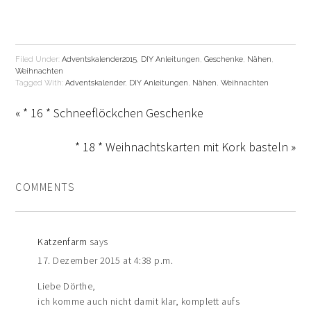
Filed Under:
Adventskalender2015
,
DIY Anleitungen
,
Geschenke
,
Nähen
,
Weihnachten
Tagged With:
Adventskalender
,
DIY Anleitungen
,
Nähen
,
Weihnachten
« * 16 * Schneeflöckchen Geschenke
* 18 * Weihnachtskarten mit Kork basteln »
COMMENTS
Katzenfarm
says
17. Dezember 2015 at 4:38 p.m.
Liebe Dörthe,
ich komme auch nicht damit klar, komplett aufs