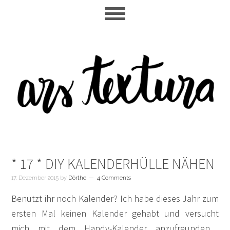
Skip
Skip
Skip
to
to
to
main
primary
footer
content
sidebar
* 17 * DIY KALENDERHÜLLE NÄHEN
17. Dezember 2015
by
Dörthe
4 Comments
Benutzt ihr noch Kalender? Ich habe dieses Jahr zum
ersten Mal keinen Kalender gehabt und versucht
mich mit dem Handy-Kalender anzufreunden…