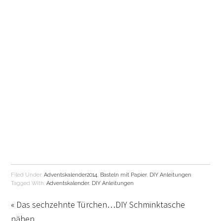
Filed Under:
Adventskalender2014
,
Basteln mit Papier
,
DIY Anleitungen
Tagged With:
Adventskalender
,
DIY Anleitungen
« Das sechzehnte Türchen…DIY Schminktasche
nähen