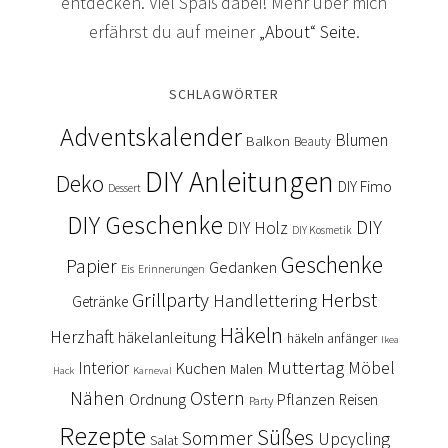
entdecken. Viel Spaß dabei! Mehr über mich
erfährst du auf meiner
„About“ Seite
.
SCHLAGWÖRTER
Adventskalender
Blumen
Balkon
Beauty
DIY Anleitungen
Deko
DIY Fimo
Dessert
DIY Geschenke
DIY
DIY Holz
DIY Kosmetik
Geschenke
Papier
Gedanken
Eis
Erinnerungen
Grillparty
Herbst
Handlettering
Getränke
Häkeln
Herzhaft
häkelanleitung
häkeln anfänger
Ikea
Muttertag
Interior
Kuchen
Möbel
Malen
Hack
Karneval
Nähen
Ostern
Ordnung
Pflanzen
Reisen
Party
Rezepte
Süßes
Sommer
Upcycling
Salat