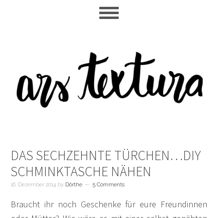
Skip
Skip
Skip
to
to
to
main
primary
footer
content
sidebar
DAS SECHZEHNTE TÜRCHEN…DIY
SCHMINKTASCHE NÄHEN
16. Dezember 2014
by
Dörthe
5 Comments
Braucht ihr noch Geschenke für eure Freundinnen