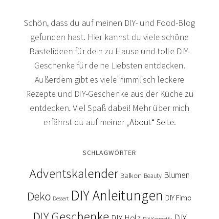
Schön, dass du auf meinen DIY- und Food-Blog
gefunden hast. Hier kannst du viele schöne
Bastelideen für dein zu Hause und tolle DIY-
Geschenke für deine Liebsten entdecken.
Außerdem gibt es viele himmlisch leckere
Rezepte und DIY-Geschenke aus der Küche zu
entdecken. Viel Spaß dabei! Mehr über mich
erfährst du auf meiner
„About“ Seite
.
SCHLAGWÖRTER
Adventskalender
Blumen
Balkon
Beauty
DIY Anleitungen
Deko
DIY Fimo
Dessert
DIY Geschenke
DIY
DIY Holz
DIY Kosmetik