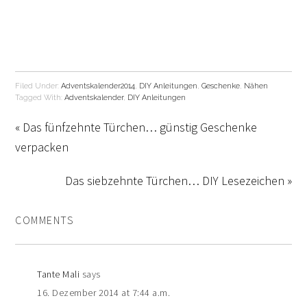
Filed Under:
Adventskalender2014
,
DIY Anleitungen
,
Geschenke
,
Nähen
Tagged With:
Adventskalender
,
DIY Anleitungen
« Das fünfzehnte Türchen… günstig Geschenke
verpacken
Das siebzehnte Türchen… DIY Lesezeichen »
COMMENTS
Tante Mali
says
16. Dezember 2014 at 7:44 a.m.