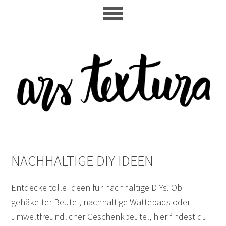
Skip
Skip
Skip
to
to
to
main
primary
footer
content
sidebar
NACHHALTIGE DIY IDEEN
Entdecke tolle Ideen für nachhaltige DIYs. Ob
gehäkelter Beutel, nachhaltige Wattepads oder
umweltfreundlicher Geschenkbeutel, hier findest du