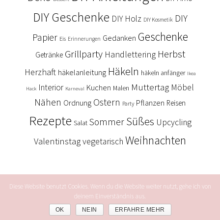
DIY Geschenke
DIY
DIY Holz
DIY Kosmetik
Geschenke
Papier
Gedanken
Eis
Erinnerungen
Grillparty
Herbst
Handlettering
Getränke
Häkeln
Herzhaft
häkelanleitung
häkeln anfänger
Ikea
Muttertag
Interior
Kuchen
Möbel
Malen
Hack
Karneval
Nähen
Ostern
Ordnung
Pflanzen
Reisen
Party
Rezepte
Süßes
Sommer
Upcycling
Salat
Weihnachten
Valentinstag
vegetarisch
Diese Website benutzt Cookies. Wenn du die Website weiter nutzt, gehe ich von
deinem Einverständnis aus.
COPYRIGHT © 2026 —
ARS TEXTURA
• ALL RIGHTS RESERVED. •
OK
NEIN
ERFAHRE MEHR