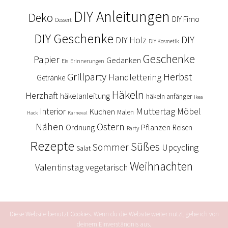
DIY Anleitungen
Deko
DIY Fimo
Dessert
DIY Geschenke
DIY
DIY Holz
DIY Kosmetik
Geschenke
Papier
Gedanken
Eis
Erinnerungen
Grillparty
Herbst
Handlettering
Getränke
Häkeln
Herzhaft
häkelanleitung
häkeln anfänger
Ikea
Muttertag
Interior
Kuchen
Möbel
Malen
Hack
Karneval
Nähen
Ostern
Ordnung
Pflanzen
Reisen
Party
Rezepte
Süßes
Sommer
Upcycling
Salat
Weihnachten
Valentinstag
vegetarisch
Diese Website benutzt Cookies. Wenn du die Website weiter nutzt, gehe ich von
deinem Einverständnis aus.