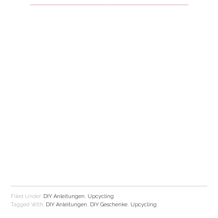
Filed Under:
DIY Anleitungen
,
Upcycling
Tagged With:
DIY Anleitungen
,
DIY Geschenke
,
Upcycling