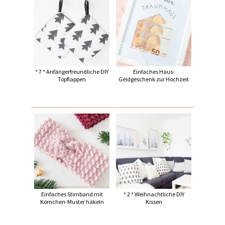
* 7 * Anfängerfreundliche DIY
Einfaches Haus-
Topflappen
Geldgeschenk zur Hochzeit
Einfaches Stirnband mit
* 2 * Weihnachtliche DIY
Körnchen-Muster häkeln
Kissen