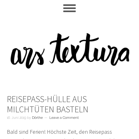
Skip
Skip
Skip
to
to
to
main
primary
footer
content
sidebar
REISEPASS-HÜLLE AUS
MILCHTÜTEN BASTELN
16. Juni 2019
by
Dörthe
Leave a Comment
Bald sind Ferien! Höchste Zeit, den Reisepass