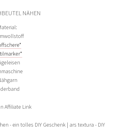
HBEUTEL NÄHEN
aterial:
mwollstoff
offschere*
tilmarker*
geleisen
hmaschine
Nähgarn
ederband
 Affiliate Link