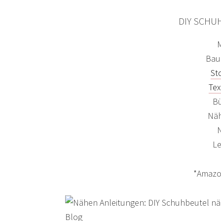
DIY SCHU
M
Bau
St
Tex
Bü
Nä
L
*Amazon