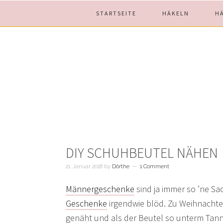
Skip
Skip
Skip
STARTSEITE
HÄKELN
H
to
to
to
main
primary
footer
content
sidebar
DIY SCHUHBEUTEL NÄHEN
21. Januar 2018
by
Dörthe
1 Comment
Männergeschenke
sind ja immer so ’ne S
Geschenke
irgendwie blöd. Zu Weihnachte
genäht und als der Beutel so unterm Tann