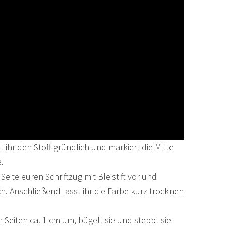
 ihr den Stoff gründlich und markiert die Mitte
.
Seite euren Schriftzug mit Bleistift vor und
ch. Anschließend lasst ihr die Farbe kurz trocknen
.
n Seiten ca. 1 cm um, bügelt sie und steppt sie