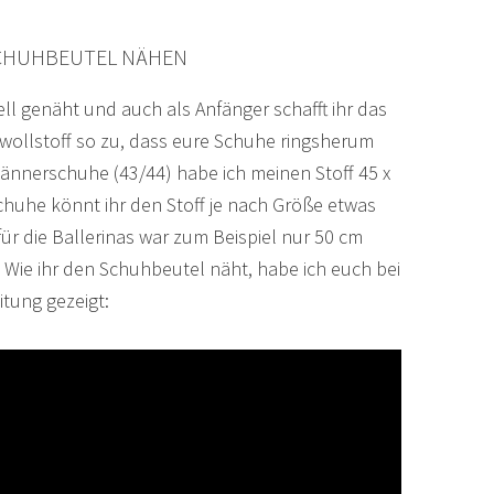
CHUHBEUTEL NÄHEN
ll genäht und auch als Anfänger schafft ihr das
mwollstoff so zu, dass eure Schuhe ringsherum
ännerschuhe (43/44) habe ich meinen Stoff 45 x
huhe könnt ihr den Stoff je nach Größe etwas
für die Ballerinas war zum Beispiel nur 50 cm
. Wie ihr den Schuhbeutel näht, habe ich euch bei
tung gezeigt: