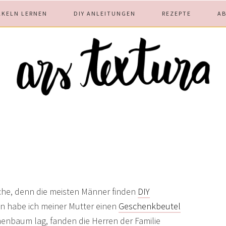
ÄKELN LERNEN
DIY ANLEITUNGEN
REZEPTE
A
ache, denn die meisten Männer finden
DIY
n habe ich meiner Mutter einen
Geschenkbeutel
enbaum lag, fanden die Herren der Familie