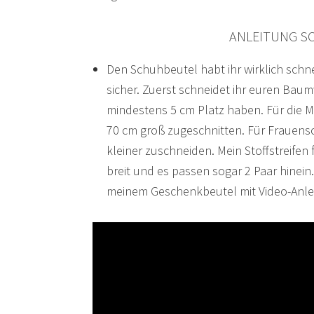
ANLEITUNG S
Den Schuhbeutel habt ihr wirklich schne
sicher. Zuerst schneidet ihr euren Bau
mindestens 5 cm Platz haben. Für die M
70 cm groß zugeschnitten. Für Frauensc
kleiner zuschneiden. Mein Stoffstreifen 
breit und es passen sogar 2 Paar hinein
meinem Geschenkbeutel mit Video-Anlei