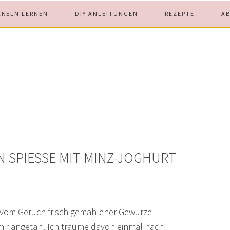
ÄKELN LERNEN
DIY ANLEITUNGEN
REZEPTE
A
 SPIESSE MIT MINZ-JOGHURT S
h vom Geruch frisch gemahlener Gewürze
mir angetan! Ich träume davon einmal nach