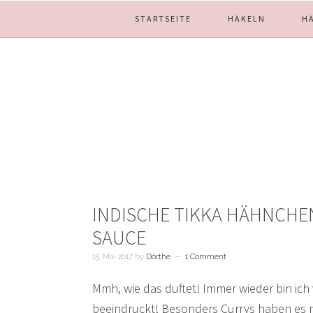
Skip
Skip
Skip
STARTSEITE
HÄKELN
H
to
to
to
main
primary
footer
content
sidebar
INDISCHE TIKKA HÄHNCHEN
AUCE
15. Mai 2017
by
Dörthe
1 Comment
Mmh, wie das duftet! Immer wieder bin ic
beeindruckt! Besonders Currys haben es 