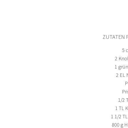
ZUTATEN 
5 
2 Kno
1 grün
2 EL 
P
Pr
1/2 
1 TL 
1 1/2 T
800 g 