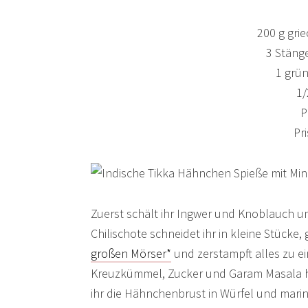
200 g gri
3 Stänge
1 grün
1/
P
Pr
Zuerst schält ihr Ingwer und Knoblauch un
Chilischote schneidet ihr in kleine Stücke
großen Mörser*
und zerstampft alles zu ei
Kreuzkümmel, Zucker und Garam Masala hi
ihr die Hähnchenbrust in Würfel und marini