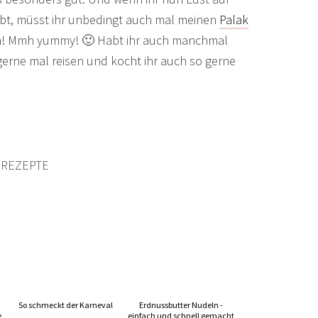
t, müsst ihr unbedingt auch mal meinen
Palak
n! Mmh yummy! 🙂 Habt ihr auch manchmal
gerne mal reisen und kocht ihr auch so gerne
 REZEPTE
So schmeckt der Karneval
Erdnussbutter Nudeln -
e
einfach und schnell gemacht