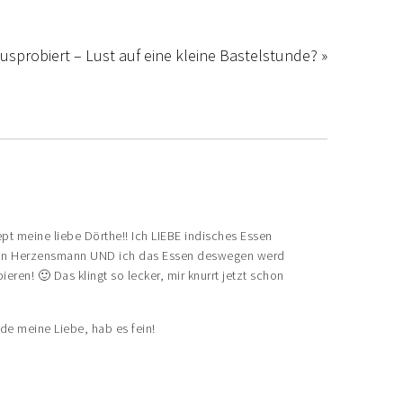
ausprobiert – Lust auf eine kleine Bastelstunde? »
t meine liebe Dörthe!! Ich LIEBE indisches Essen
ein Herzensmann UND ich das Essen deswegen werd
eren! 🙂 Das klingt so lecker, mir knurrt jetzt schon
e meine Liebe, hab es fein!