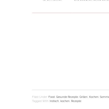
Filed Under:
Food
,
Gesunde Rezepte
,
Grillen
,
Kochen
,
Somme
Tagged With:
Indisch
,
kochen
,
Rezepte