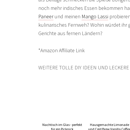
noch mehr indisches Essen bekommen hab
Paneer
und meinen
Mango Lassi
probiere
kulinarisches Fernweh? Wohin würdet ihr 
Gerichte aus fernen Ländern?
*Amazon Affiliate Link
WEITERE TOLLE DIY IDEEN UND LECKERE
Nachtisch im Glas - perfekt
Hausgemachte Limonade
für ein Picknick
und Cold Brew Vanilla Coffe