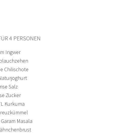
FÜR 4 PERSONEN
cm Ingwer
blauchzehen
e Chilischote
Naturjoghurt
rise Salz
ise Zucker
TL Kurkuma
Kreuzkümmel
L Garam Masala
Hähnchenbrust