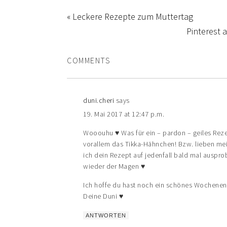
« Leckere Rezepte zum Muttertag
Pinterest 
COMMENTS
duni.cheri
says
19. Mai 2017 at 12:47 p.m.
Wooouhu ♥ Was für ein – pardon – geiles Rezep
vorallem das Tikka-Hähnchen! Bzw. lieben m
ich dein Rezept auf jedenfall bald mal ausprobi
wieder der Magen ♥
Ich hoffe du hast noch ein schönes Wochenend
Deine Duni ♥
ANTWORTEN