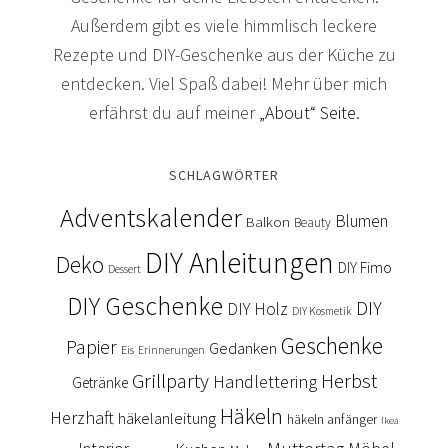
Außerdem gibt es viele himmlisch leckere
Rezepte und DIY-Geschenke aus der Küche zu
entdecken. Viel Spaß dabei! Mehr über mich
erfährst du auf meiner
„About“ Seite
.
SCHLAGWÖRTER
Adventskalender
Blumen
Balkon
Beauty
DIY Anleitungen
Deko
DIY Fimo
Dessert
DIY Geschenke
DIY
DIY Holz
DIY Kosmetik
Geschenke
Papier
Gedanken
Eis
Erinnerungen
Grillparty
Herbst
Handlettering
Getränke
Häkeln
Herzhaft
häkelanleitung
häkeln anfänger
Ikea