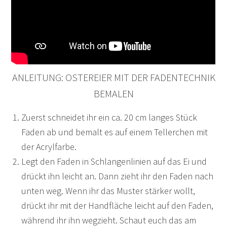
ANLEITUNG: OSTEREIER MIT DER FADENTECHNIK
BEMALEN
Zuerst schneidet ihr ein ca. 20 cm langes Stück
Faden ab und bemalt es auf einem Tellerchen mit
der Acrylfarbe.
Legt den Faden in Schlangenlinien auf das Ei und
drückt ihn leicht an. Dann zieht ihr den Faden nach
unten weg. Wenn ihr das Muster stärker wollt,
drückt ihr mit der Handfläche leicht auf den Faden,
während ihr ihn wegzieht. Schaut euch das am