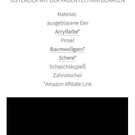
Material:
ausgeblasene Eier
Acrylfarbe*
Pinsel
Baumwollgarn*
Schere*
Schaschlikspieß
Zahnstocher
*Amazon Affiliate Link