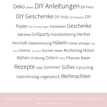
DIY Anleitungen
Deko
DIY Fimo
Dessert
DIY Geschenke
DIY
DIY Holz
DIY Kosmetik
Geschenke
Papier
Gedanken
Eis
Erinnerungen
Grillparty
Herbst
Handlettering
Getränke
Häkeln
Herzhaft
häkelanleitung
häkeln anfänger
Ikea
Muttertag
Interior
Kuchen
Möbel
Malen
Hack
Karneval
Nähen
Ostern
Ordnung
Pflanzen
Reisen
Party
Rezepte
Süßes
Sommer
Upcycling
Salat
Weihnachten
Valentinstag
vegetarisch
Diese Website benutzt Cookies. Wenn du die Website weiter nutzt, gehe ich von
deinem Einverständnis aus.