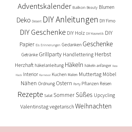
Adventskalender
Blumen
Balkon
Beauty
DIY Anleitungen
Deko
DIY Fimo
Dessert
DIY Geschenke
DIY
DIY Holz
DIY Kosmetik
Geschenke
Papier
Gedanken
Eis
Erinnerungen
Grillparty
Herbst
Handlettering
Getränke
Häkeln
Herzhaft
häkelanleitung
häkeln anfänger
Ikea
Muttertag
Interior
Kuchen
Möbel
Malen
Hack
Karneval
Nähen
Ostern
Ordnung
Pflanzen
Reisen
Party
Rezepte
Süßes
Sommer
Upcycling
Salat
Weihnachten
Valentinstag
vegetarisch