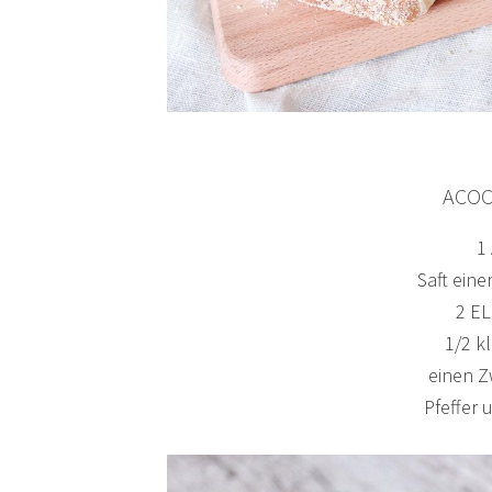
ACO
1
Saft eine
2 EL
1/2 k
einen Z
Pfeffer 