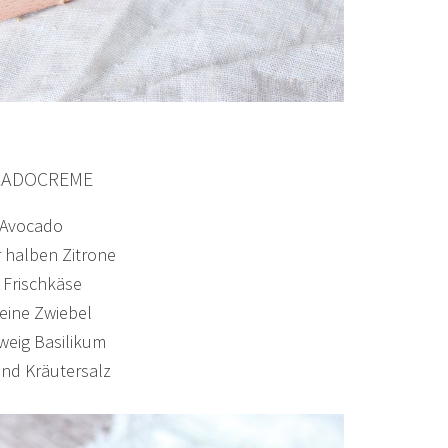
CADOCREME
 Avocado
r halben Zitrone
 Frischkäse
leine Zwiebel
weig Basilikum
und Kräutersalz