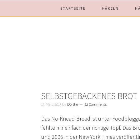
Skip
Skip
Skip
STARTSEITE
HÄKELN
H
to
to
to
main
primary
footer
content
sidebar
SELBSTGEBACKENES BROT
13. März 2015
by
Dörthe
22 Comments
Das No-Knead-Bread ist unter Foodblogger
fehlte mir einfach der richtige Topf. Das
und 2006 in der New York Times veröffentl