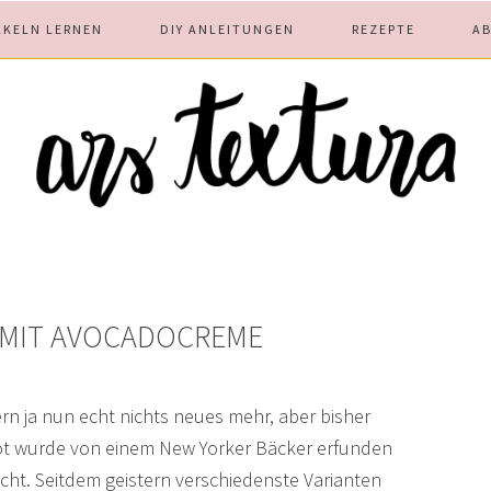
ÄKELN LERNEN
DIY ANLEITUNGEN
REZEPTE
A
 MIT AVOCADOCREME
n ja nun echt nichts neues mehr, aber bisher
 Brot wurde von einem New Yorker Bäcker erfunden
icht. Seitdem geistern verschiedenste Varianten