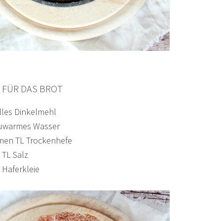
 FÜR DAS BROT
lles Dinkelmehl
auwarmes Wasser
enen TL Trockenhefe
 TL Salz
 Haferkleie