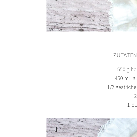
ZUTATEN
550 g he
450 ml l
1/2 gestrich
2
1 EL