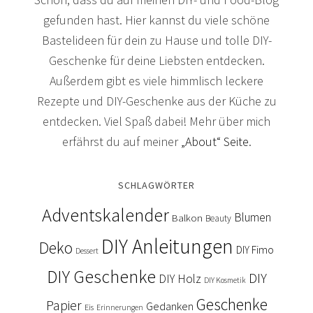
gefunden hast. Hier kannst du viele schöne
Bastelideen für dein zu Hause und tolle DIY-
Geschenke für deine Liebsten entdecken.
Außerdem gibt es viele himmlisch leckere
Rezepte und DIY-Geschenke aus der Küche zu
entdecken. Viel Spaß dabei! Mehr über mich
erfährst du auf meiner
„About“ Seite
.
SCHLAGWÖRTER
Adventskalender
Blumen
Balkon
Beauty
DIY Anleitungen
Deko
DIY Fimo
Dessert
DIY Geschenke
DIY
DIY Holz
DIY Kosmetik
Geschenke
Papier
Gedanken
Eis
Erinnerungen