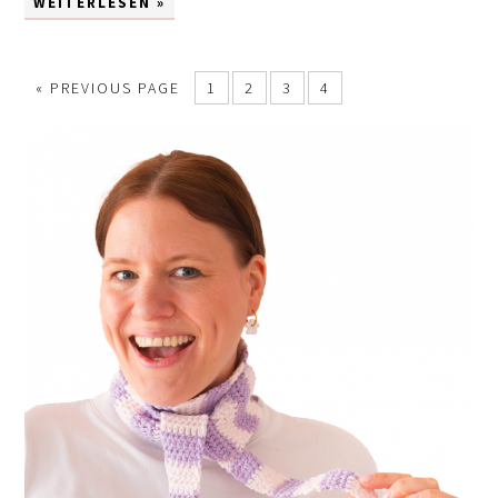
WEITERLESEN »
«
PREVIOUS PAGE
1
2
3
4