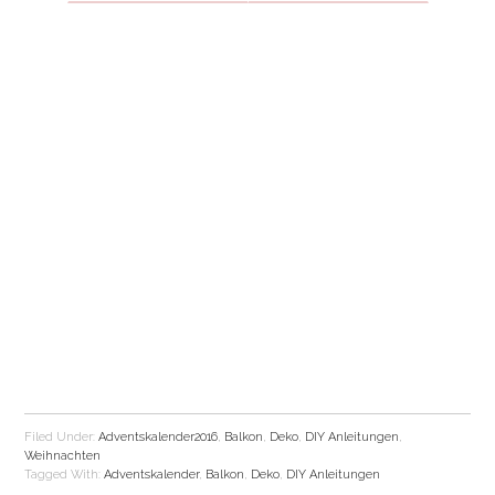
Filed Under:
Adventskalender2016
,
Balkon
,
Deko
,
DIY Anleitungen
,
Weihnachten
Tagged With:
Adventskalender
,
Balkon
,
Deko
,
DIY Anleitungen