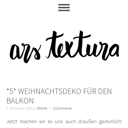
Skip
Skip
Skip
to
to
to
main
primary
footer
content
sidebar
*5* WEIHNACHTSDEKO FÜR DEN
BALKON
5. Dezember 2016
by
Dörthe
3 Comments
Jetzt machen wir es uns auch draußen gemütlich!