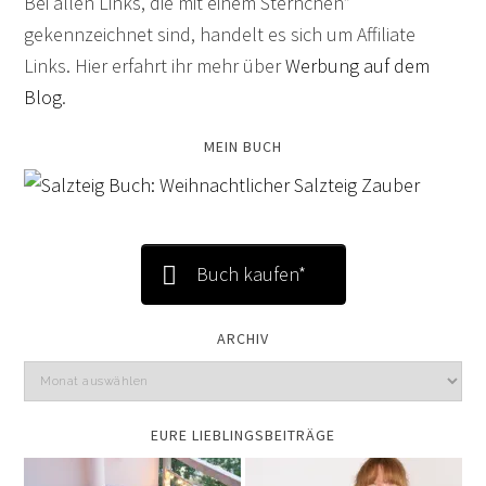
Bei allen Links, die mit einem Sternchen*
gekennzeichnet sind, handelt es sich um Affiliate
Links. Hier erfahrt ihr mehr über
Werbung auf dem
Blog
.
MEIN BUCH
Buch kaufen*
ARCHIV
EURE LIEBLINGSBEITRÄGE