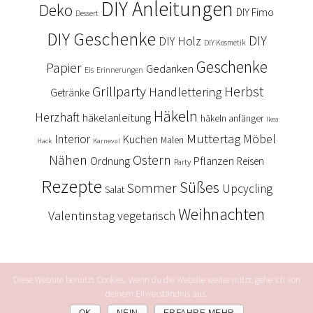
DIY Anleitungen
Deko
DIY Fimo
Dessert
DIY Geschenke
DIY
DIY Holz
DIY Kosmetik
Geschenke
Papier
Gedanken
Eis
Erinnerungen
Grillparty
Herbst
Handlettering
Getränke
Häkeln
Herzhaft
häkelanleitung
häkeln anfänger
Ikea
Muttertag
Interior
Kuchen
Möbel
Malen
Hack
Karneval
Nähen
Ostern
Ordnung
Pflanzen
Reisen
Party
Rezepte
Süßes
Sommer
Upcycling
Salat
Weihnachten
Valentinstag
vegetarisch
Diese Website benutzt Cookies. Wenn du die Website weiter nutzt, gehe ich von
deinem Einverständnis aus.
COPYRIGHT © 2026 —
ARS TEXTURA
• ALL RIGHTS RESERVED. •