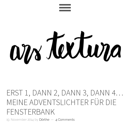
Skip
Skip
Skip
to
to
to
main
primary
footer
content
sidebar
ERST 1, DANN 2, DANN 3, DANN 4…
MEINE ADVENTSLICHTER FÜR DIE
FENSTERBANK
19. November 2014
by
Dörthe
4 Comments