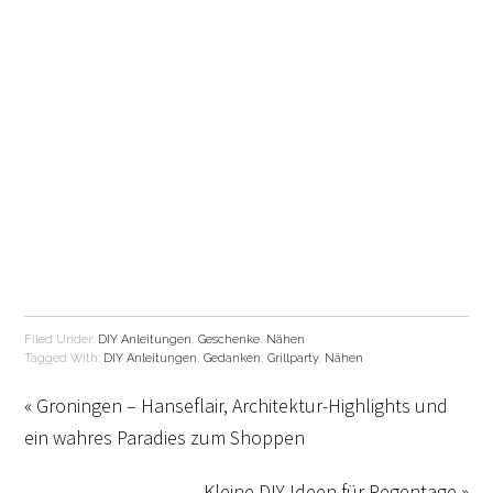
Filed Under:
DIY Anleitungen
,
Geschenke
,
Nähen
Tagged With:
DIY Anleitungen
,
Gedanken
,
Grillparty
,
Nähen
« Groningen – Hanseflair, Architektur-Highlights und
ein wahres Paradies zum Shoppen
Kleine DIY-Ideen für Regentage »