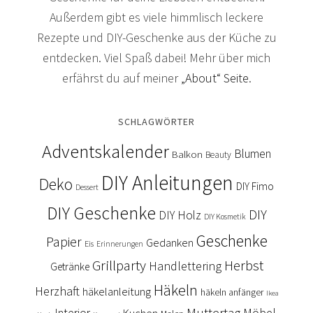
Außerdem gibt es viele himmlisch leckere
Rezepte und DIY-Geschenke aus der Küche zu
entdecken. Viel Spaß dabei! Mehr über mich
erfährst du auf meiner
„About“ Seite
.
SCHLAGWÖRTER
Adventskalender
Blumen
Balkon
Beauty
DIY Anleitungen
Deko
DIY Fimo
Dessert
DIY Geschenke
DIY
DIY Holz
DIY Kosmetik
Geschenke
Papier
Gedanken
Eis
Erinnerungen
Grillparty
Herbst
Handlettering
Getränke
Häkeln
Herzhaft
häkelanleitung
häkeln anfänger
Ikea
Muttertag