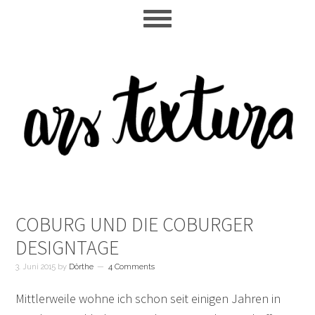
Skip
Skip
Skip
to
to
to
main
primary
footer
content
sidebar
COBURG UND DIE COBURGER
DESIGNTAGE
3. Juni 2015
by
Dörthe
4 Comments
Mittlerweile wohne ich schon seit einigen Jahren in