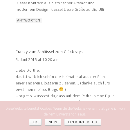
Dieser Kontrast aus historischer Altstadt und
modernem Design, klasse! Liebe Grüße zu dir, Ulli
ANTWORTEN
Franzy vom Schlüssel zum Glück
says
5. Juni 2015 at 10:20 a.m.
Liebe Dörthe,
das ist wirklich schön die Heimat mal aus der Sicht
einer anderen Bloggerin zu sehen… (danke auch fürs
erwähnen meines Blogs
)
Übrigens: wusstest du,dass auf dem Rathaus eine Figur
eines Männleins steht die eine Schriftrolle in der Hand
hat? Das ist das "Coburger Bratwurstmaas" Jede
Diese Website benutzt Cookies. Wenn du die Website weiter nutzt, gehe ich von
deinem Einverständnis aus.
Coburger Bratwurst muss genau so lang sein wie diese
Schriftrolle
OK
NEIN
ERFAHRE MEHR