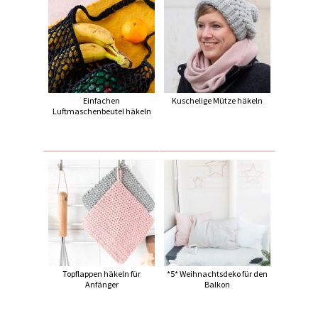
Einfachen
Kuschelige Mütze häkeln
Luftmaschenbeutel häkeln
Topflappen häkeln für
*5* Weihnachtsdeko für den
Anfänger
Balkon