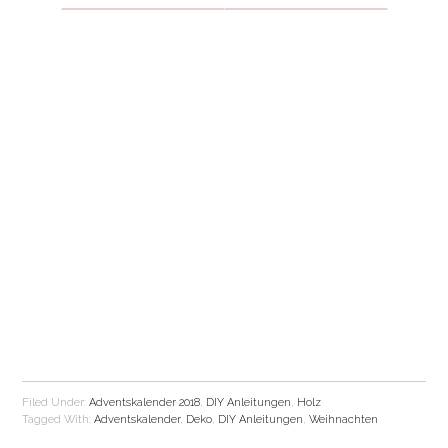
Filed Under:
Adventskalender 2018
,
DIY Anleitungen
,
Holz
Tagged With:
Adventskalender
,
Deko
,
DIY Anleitungen
,
Weihnachten