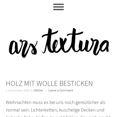
Skip
Skip
Skip
to
to
to
main
primary
footer
content
sidebar
HOLZ MIT WOLLE BESTICKEN
2. Dezember 2018
by
Dörthe
Leave a Comment
Weihnachten muss es bei uns noch gemütlicher als
normal sein. Lichterketten, kuschelige Decken und