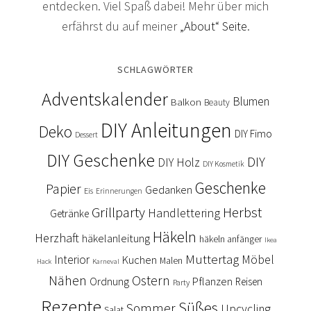
entdecken. Viel Spaß dabei! Mehr über mich
erfährst du auf meiner
„About“ Seite
.
SCHLAGWÖRTER
Adventskalender
Blumen
Balkon
Beauty
DIY Anleitungen
Deko
DIY Fimo
Dessert
DIY Geschenke
DIY
DIY Holz
DIY Kosmetik
Geschenke
Papier
Gedanken
Eis
Erinnerungen
Grillparty
Herbst
Handlettering
Getränke
Häkeln
Herzhaft
häkelanleitung
häkeln anfänger
Ikea
Muttertag
Interior
Kuchen
Möbel
Malen
Hack
Karneval
Nähen
Ostern
Ordnung
Pflanzen
Reisen
Party
Rezepte
Süßes
Sommer
Upcycling
Salat