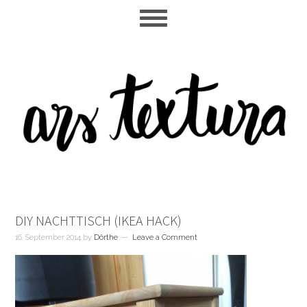
Skip
Skip
Skip
to
to
to
main
primary
footer
content
sidebar
DIY NACHTTISCH (IKEA HACK)
16. September 2014
by
Dörthe
Leave a Comment