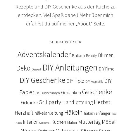
Rezepte und DIY-Geschenke aus der Küche zu
entdecken. Viel Spaß dabei! Mehr über mich
erfährst du auf meiner
„About“ Seite
.
SCHLAGWÖRTER
Adventskalender
Blumen
Balkon
Beauty
DIY Anleitungen
Deko
DIY Fimo
Dessert
DIY Geschenke
DIY
DIY Holz
DIY Kosmetik
Geschenke
Papier
Gedanken
Eis
Erinnerungen
Grillparty
Herbst
Handlettering
Getränke
Häkeln
Herzhaft
häkelanleitung
häkeln anfänger
Ikea
Muttertag
Interior
Kuchen
Möbel
Malen
Hack
Karneval
Nähen
Ostern
Ordnung