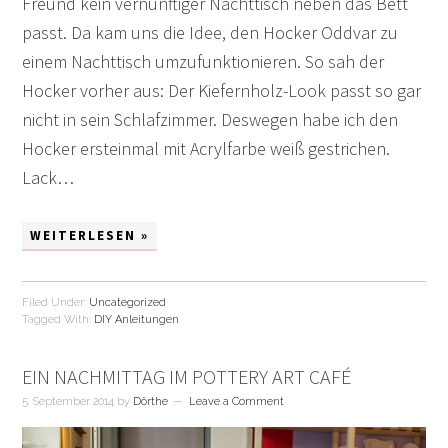
Freund kein vernünftiger Nachttisch neben das Bett
passt. Da kam uns die Idee, den Hocker Oddvar zu
einem Nachttisch umzufunktionieren. So sah der
Hocker vorher aus: Der Kiefernholz-Look passt so gar
nicht in sein Schlafzimmer. Deswegen habe ich den
Hocker ersteinmal mit Acrylfarbe weiß gestrichen.
Lack…
WEITERLESEN »
Filed Under:
Uncategorized
Tagged With:
DIY Anleitungen
EIN NACHMITTAG IM POTTERY ART CAFÉ
5. September 2014
by
Dörthe
Leave a Comment