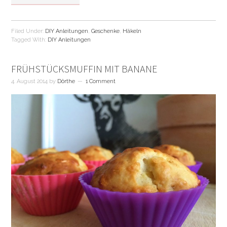
Filed Under:
DIY Anleitungen
,
Geschenke
,
Häkeln
Tagged With:
DIY Anleitungen
FRÜHSTÜCKSMUFFIN MIT BANANE
4. August 2014
by
Dörthe
1 Comment